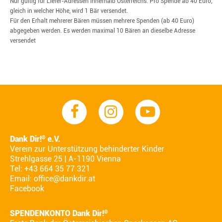
Nur gültig für Liefer-Adressen innerhalb Österreichs. Pro Spende ab 40 Euro,
gleich in welcher Höhe, wird 1 Bär versendet.
Für den Erhalt mehrerer Bären müssen mehrere Spenden (ab 40 Euro)
abgegeben werden. Es werden maximal 10 Bären an dieselbe Adresse
versendet
Dank Dir!
e.V.
®
Verein zur Unterstützung behinderter Kinder
Strehlgasse 25 | A-1190 Vienna
Tel: +43 664 35 77 321
Email:
office@dankdir.at
Facebook
SPENDENKONTO Dank Dir!
®