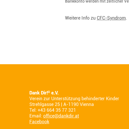
Bankkonto werden mit zeitlicher V
Weitere Info zu
CFC-Syndrom
.
Dank Dir!
e.V.
®
Verein zur Unterstützung behinderter Kinder
Strehlgasse 25 | A-1190 Vienna
Tel: +43 664 35 77 321
Email:
office@dankdir.at
Facebook