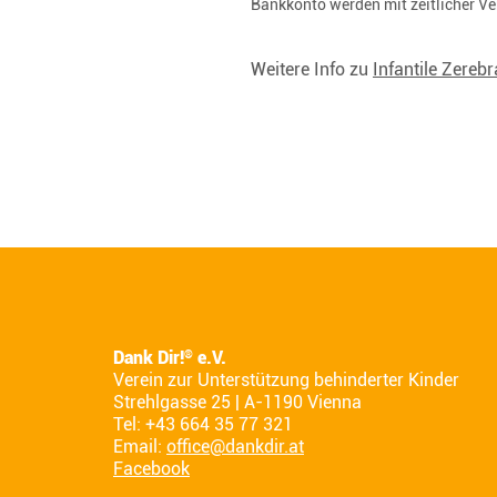
Bankkonto werden mit zeitlicher V
Weitere Info zu
Infantile Zereb
Dank Dir!
e.V.
®
Verein zur Unterstützung behinderter Kinder
Strehlgasse 25 | A-1190 Vienna
Tel: +43 664 35 77 321
Email:
office@dankdir.at
Facebook