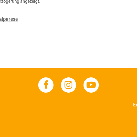
erzögerung angezeigt.
ralparese
E