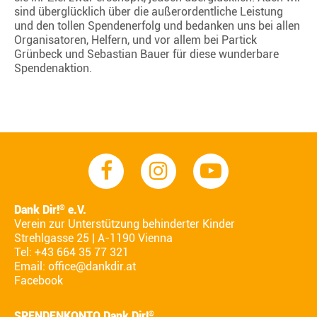
sind überglücklich über die außerordentliche Leistung
und den tollen Spendenerfolg und bedanken uns bei allen
Organisatoren, Helfern, und vor allem bei Partick
Grünbeck und Sebastian Bauer für diese wunderbare
Spendenaktion.
Dank Dir!
e.V.
®
Verein zur Unterstützung behinderter Kinder
Strehlgasse 25 | A-1190 Vienna
Tel: +43 664 35 77 321
Email:
office@dankdir.at
Facebook
SPENDENKONTO Dank Dir!
®