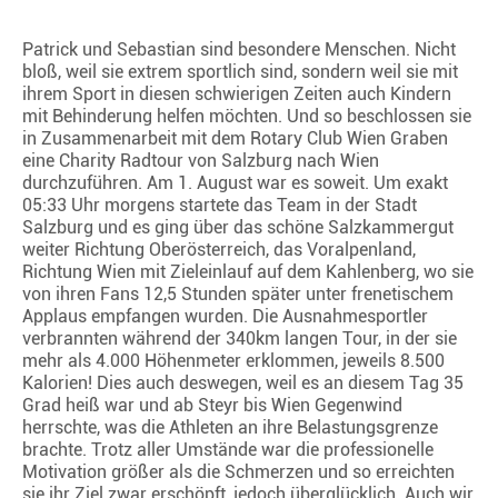
Patrick und Sebastian sind besondere Menschen. Nicht
bloß, weil sie extrem sportlich sind, sondern weil sie mit
ihrem Sport in diesen schwierigen Zeiten auch Kindern
mit Behinderung helfen möchten. Und so beschlossen sie
in Zusammenarbeit mit dem Rotary Club Wien Graben
eine Charity Radtour von Salzburg nach Wien
durchzuführen. Am 1. August war es soweit. Um exakt
05:33 Uhr morgens startete das Team in der Stadt
Salzburg und es ging über das schöne Salzkammergut
weiter Richtung Oberösterreich, das Voralpenland,
Richtung Wien mit Zieleinlauf auf dem Kahlenberg, wo sie
von ihren Fans 12,5 Stunden später unter frenetischem
Applaus empfangen wurden. Die Ausnahmesportler
verbrannten während der 340km langen Tour, in der sie
mehr als 4.000 Höhenmeter erklommen, jeweils 8.500
Kalorien! Dies auch deswegen, weil es an diesem Tag 35
Grad heiß war und ab Steyr bis Wien Gegenwind
herrschte, was die Athleten an ihre Belastungsgrenze
brachte. Trotz aller Umstände war die professionelle
Motivation größer als die Schmerzen und so erreichten
sie ihr Ziel zwar erschöpft, jedoch überglücklich. Auch wir