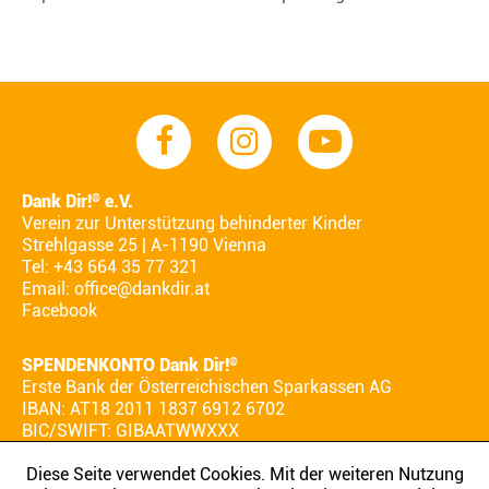
Dank Dir!
e.V.
®
Verein zur Unterstützung behinderter Kinder
Strehlgasse 25 | A-1190 Vienna
Tel: +43 664 35 77 321
Email:
office@dankdir.at
Facebook
SPENDENKONTO Dank Dir!
®
Erste Bank der Österreichischen Sparkassen AG
IBAN: AT18 2011 1837 6912 6702
BIC/SWIFT: GIBAATWWXXX
Diese Seite verwendet Cookies. Mit der weiteren Nutzung