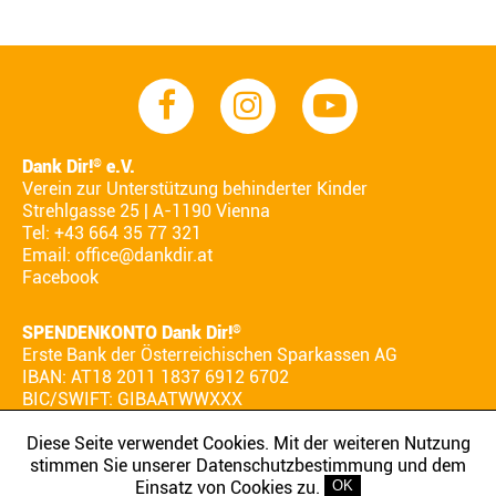
Dank Dir!
e.V.
®
Verein zur Unterstützung behinderter Kinder
Strehlgasse 25 | A-1190 Vienna
Tel: +43 664 35 77 321
Email:
office@dankdir.at
Facebook
SPENDENKONTO Dank Dir!
®
Erste Bank der Österreichischen Sparkassen AG
IBAN: AT18 2011 1837 6912 6702
BIC/SWIFT: GIBAATWWXXX
Diese Seite verwendet Cookies. Mit der weiteren Nutzung
stimmen Sie unserer Datenschutzbestimmung und dem
AGB
IMPRESSUM
DATENSCHUTZ
Einsatz von Cookies zu.
OK