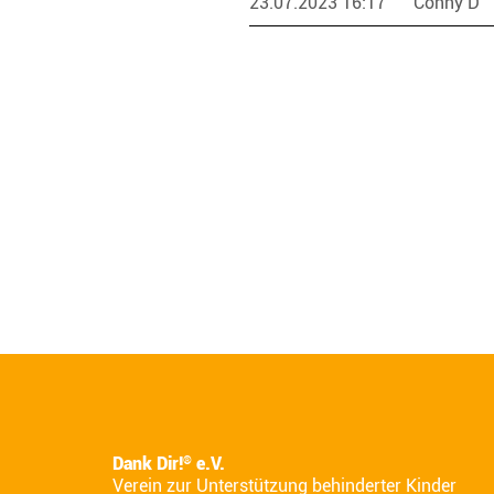
23.07.2023 16:17
Conny D
Dank Dir!
e.V.
®
Verein zur Unterstützung behinderter Kinder