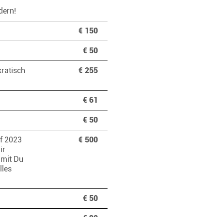
ndern!
€ 150
€ 50
kratisch
€ 255
€ 61
€ 50
uf 2023
€ 500
ir
amit Du
lles
€ 50