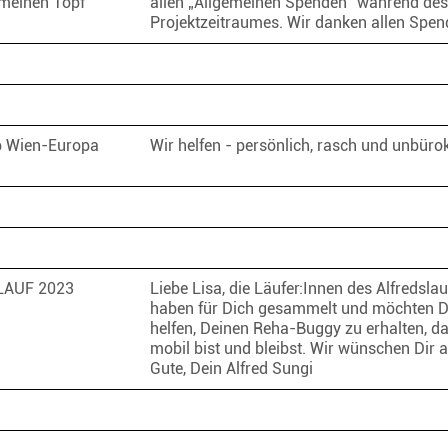
meinen Topf
allen „Allgemeinen Spenden“ während des
Projektzeitraumes. Wir danken allen Spe
b Wien-Europa
Wir helfen - persönlich, rasch und unbüro
LAUF 2023
Liebe Lisa, die Läufer:Innen des Alfredsla
haben für Dich gesammelt und möchten D
helfen, Deinen Reha-Buggy zu erhalten, d
mobil bist und bleibst. Wir wünschen Dir a
Gute, Dein Alfred Sungi