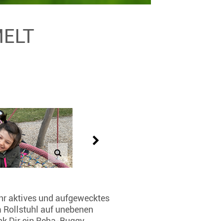
MELT
ehr aktives und aufgewecktes
 Rollstuhl auf unebenen
nk Dir ein Reha-Buggy