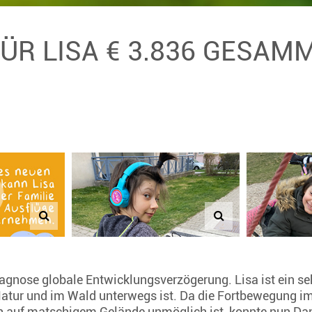
FÜR LISA € 3.836 GESAM
Diagnose globale Entwicklungsverzögerung. Lisa ist ein s
Natur und im Wald unterwegs ist. Da die Fortbewegung im
 auf matschigem Gelände unmöglich ist, konnte nun Da