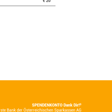
€ 20
SPENDENKONTO Dank Dir!
®
rste Bank der Österreichischen Sparkassen AG