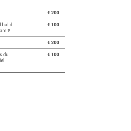
€ 200
 balld
€ 100
damit!
€ 200
ss du
€ 100
el