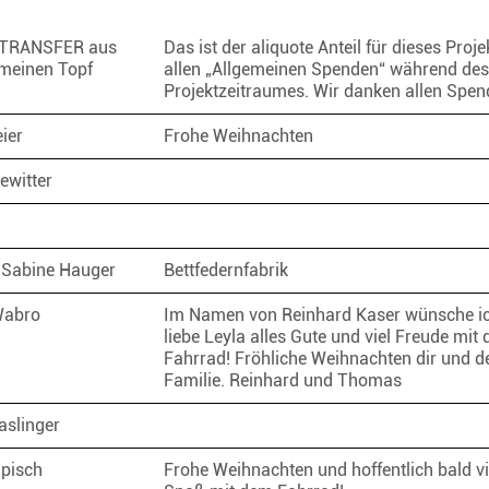
TRANSFER aus
Das ist der aliquote Anteil für dieses Proje
meinen Topf
allen „Allgemeinen Spenden“ während des
Projektzeitraumes. Wir danken allen Spe
eier
Frohe Weihnachten
ewitter
 Sabine Hauger
Bettfedernfabrik
Wabro
Im Namen von Reinhard Kaser wünsche ic
liebe Leyla alles Gute und viel Freude mit
Fahrrad! Fröhliche Weihnachten dir und d
Familie. Reinhard und Thomas
aslinger
mpisch
Frohe Weihnachten und hoffentlich bald vi