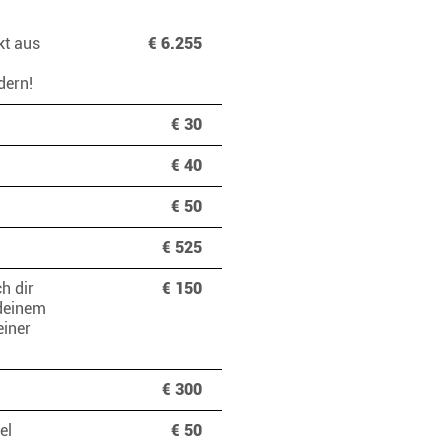
kt aus
€ 6.255
ndern!
€ 30
€ 40
€ 50
€ 525
h dir
€ 150
 deinem
einer
€ 300
el
€ 50