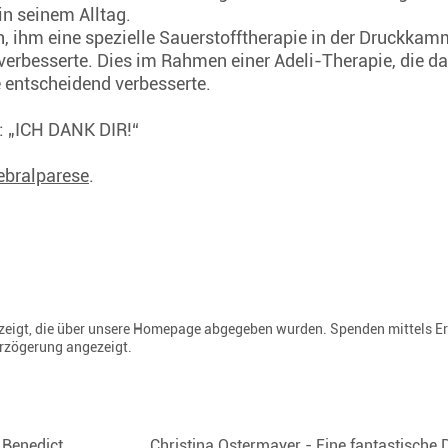
 in seinem Alltag.
, ihm eine spezielle Sauerstofftherapie in der Druckkamme
verbesserte. Dies im Rahmen einer Adeli-Therapie, die d
 entscheidend verbesserte.
u: „ICH DANK DIR!“
rebralparese
.
gezeigt, die über unsere Homepage abgegeben wurden. Spenden mittels E
erzögerung angezeigt.
 Benedict
Christina Ostermayer - Eine fantastische