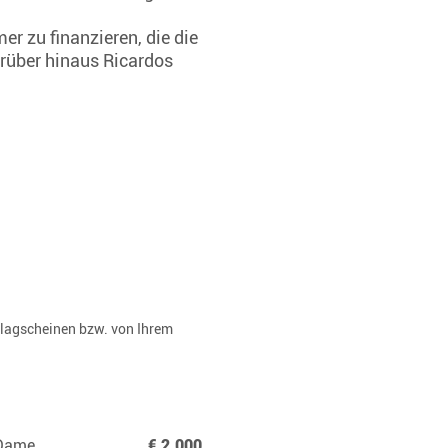
r zu finanzieren, die die
arüber hinaus Ricardos
rlagscheinen bzw. von Ihrem
 Dame,
€ 2.000