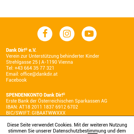
Dank Dir!
e.V.
®
Verein zur Unterstützung behinderter Kinder
Strehlgasse 25 | A-1190 Vienna
Tel: +43 664 35 77 321
Email:
office@dankdir.at
Facebook
SPENDENKONTO Dank Dir!
®
Erste Bank der Österreichischen Sparkassen AG
IBAN: AT18 2011 1837 6912 6702
BIC/SWIFT: GIBAATWWXXX
Diese Seite verwendet Cookies. Mit der weiteren Nutzung
stimmen Sie unserer Datenschutzbestimmung und dem
AGB
IMPRESSUM
DATENSCHUTZ