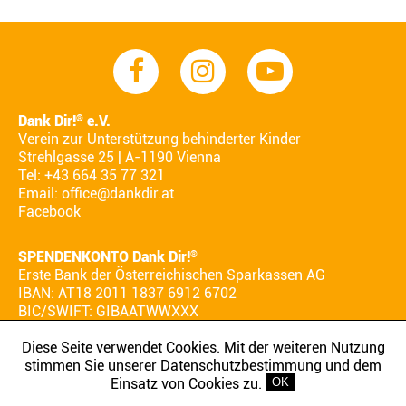
Dank Dir!
e.V.
®
Verein zur Unterstützung behinderter Kinder
Strehlgasse 25 | A-1190 Vienna
Tel: +43 664 35 77 321
Email:
office@dankdir.at
Facebook
SPENDENKONTO Dank Dir!
®
Erste Bank der Österreichischen Sparkassen AG
IBAN: AT18 2011 1837 6912 6702
BIC/SWIFT: GIBAATWWXXX
Diese Seite verwendet Cookies. Mit der weiteren Nutzung
stimmen Sie unserer Datenschutzbestimmung und dem
AGB
IMPRESSUM
DATENSCHUTZ
Einsatz von Cookies zu.
OK