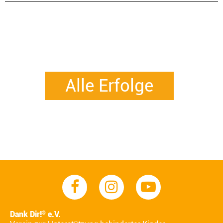
Alle Erfolge
Dank Dir!
e.V.
®