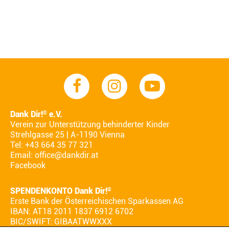
Dank Dir!
e.V.
®
Verein zur Unterstützung behinderter Kinder
Strehlgasse 25 | A-1190 Vienna
Tel: +43 664 35 77 321
Email:
office@dankdir.at
Facebook
SPENDENKONTO Dank Dir!
®
Erste Bank der Österreichischen Sparkassen AG
IBAN: AT18 2011 1837 6912 6702
BIC/SWIFT: GIBAATWWXXX