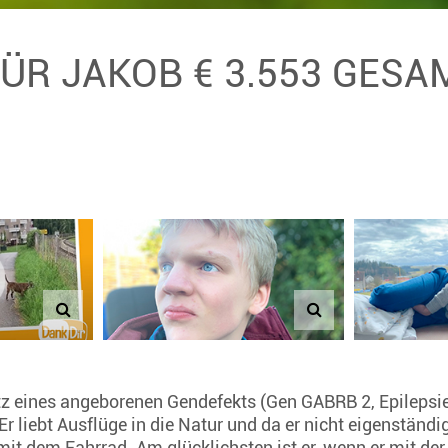
FÜR JAKOB € 3.553 GES
otz eines angeborenen Gendefekts (Gen GABRB 2, Epilepsi
r liebt Ausflüge in die Natur und da er nicht eigenständ
mit dem Fahrrad. Am glücklichsten ist er, wenn er mit d