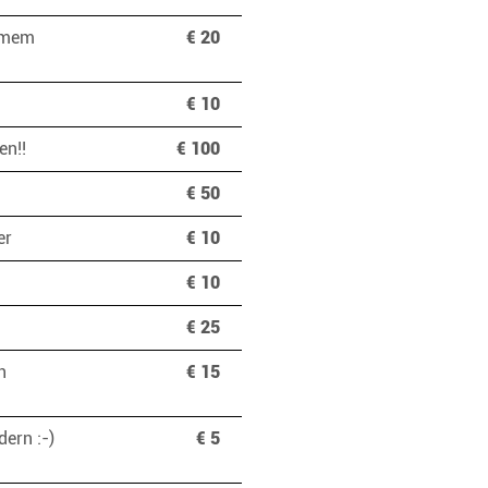
samem
€ 20
€ 10
fen!!
€ 100
€ 50
der
€ 10
€ 10
€ 25
h
€ 15
ern :-)
€ 5