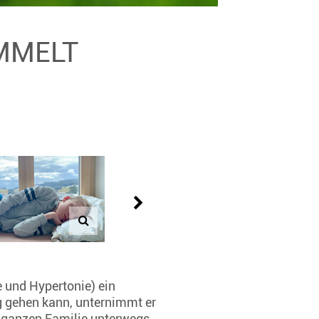
AMMELT
e und Hypertonie) ein
ig gehen kann, unternimmt er
er ganzen Familie unterwegs