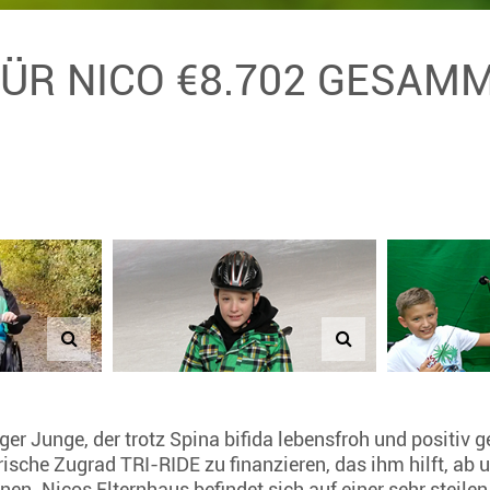
FÜR NICO €8.702 GESAM
iger Junge, der trotz Spina bifida lebensfroh und positiv g
rische Zugrad TRI-RIDE zu finanzieren, das ihm hilft, ab 
nen. Nicos Elternhaus befindet sich auf einer sehr steile