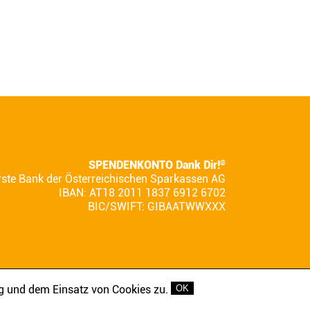
SPENDENKONTO Dank Dir!
®
rste Bank der Österreichischen Sparkassen AG
IBAN: AT18 2011 1837 6912 6702
BIC/SWIFT: GIBAATWWXXX
g und dem Einsatz von Cookies zu.
OK