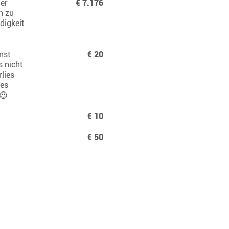
der
€ 7.176
n zu
digkeit
nst
€ 20
 nicht
lies
tes
r 😍
€ 10
€ 50