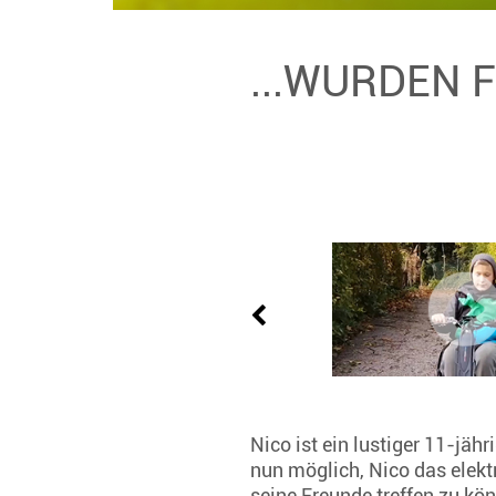
...WURDEN 
Nico ist ein lustiger 11-jähr
nun möglich, Nico das elekt
seine Freunde treffen zu kön