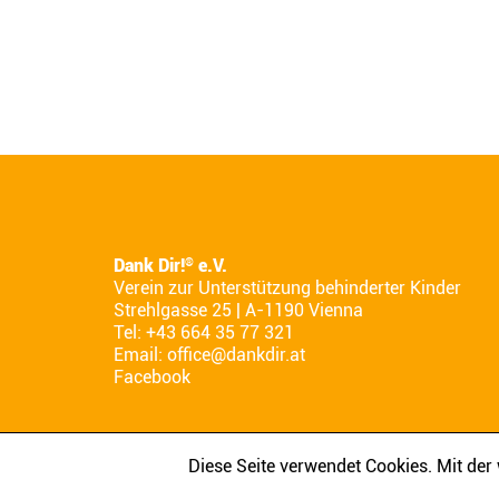
Dank Dir!
e.V.
®
Verein zur Unterstützung behinderter Kinder
Strehlgasse 25 | A-1190 Vienna
Tel: +43 664 35 77 321
Email:
office@dankdir.at
Facebook
Diese Seite verwendet Cookies. Mit de