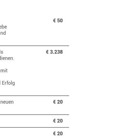
€ 50
ebe
und
ls
€ 3.238
dienen.
amit
 Erfolg
 neuen
€ 20
€ 20
€ 20