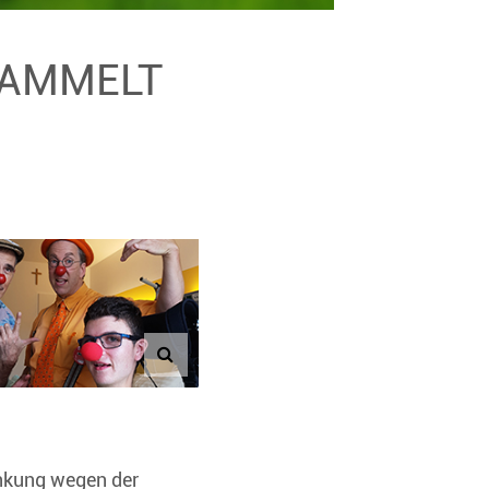
ESAMMELT
änkung wegen der